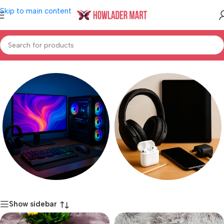
Skip to main content
Home
/
Product Color
/
off- white
Computer & Gaming
Electronics Accessories
Show sidebar